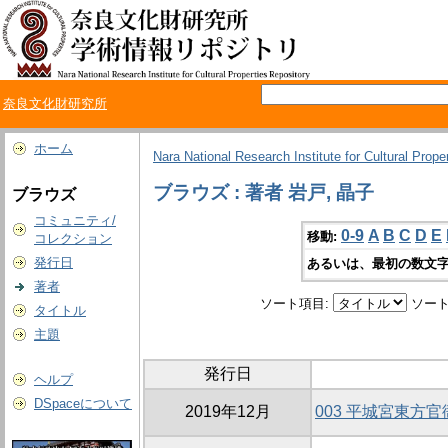
奈良文化財研究所
ホーム
Nara National Research Institute for Cultural Prope
ブラウズ : 著者 岩戸, 晶子
ブラウズ
コミュニティ/
0-9
A
B
C
D
E
移動:
コレクション
発行日
あるいは、最初の数文字
著者
ソート項目:
ソート
タイトル
主題
発行日
ヘルプ
DSpaceについて
2019年12月
003 平城宮東方