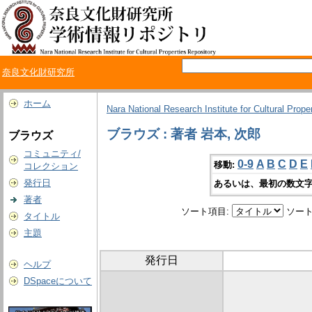
奈良文化財研究所
ホーム
Nara National Research Institute for Cultural Prope
ブラウズ : 著者 岩本, 次郎
ブラウズ
コミュニティ/
0-9
A
B
C
D
E
移動:
コレクション
発行日
あるいは、最初の数文字
著者
ソート項目:
ソート
タイトル
主題
発行日
ヘルプ
DSpaceについて