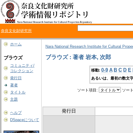
奈良文化財研究所
ホーム
Nara National Research Institute for Cultural Prope
ブラウズ : 著者 岩本, 次郎
ブラウズ
コミュニティ/
0-9
A
B
C
D
E
移動:
コレクション
発行日
あるいは、最初の数文字
著者
ソート項目:
ソート
タイトル
主題
発行日
ヘルプ
DSpaceについて