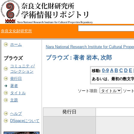
奈良文化財研究所
ホーム
Nara National Research Institute for Cultural Prope
ブラウズ : 著者 岩本, 次郎
ブラウズ
コミュニティ/
0-9
A
B
C
D
E
移動:
コレクション
発行日
あるいは、最初の数文字
著者
ソート項目:
ソート
タイトル
主題
発行日
ヘルプ
DSpaceについて