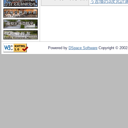
う古墳の3次元計
Powered by
DSpace Software
Copyright © 200