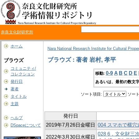
奈良文化財研究所
ホーム
Nara National Research Institute for Cultural Prope
ブラウズ : 著者 岩村, 孝平
ブラウズ
コミュニティ/
0-9
A
B
C
D
E
移動:
コレクション
発行日
あるいは、最初の数文字
著者
ソート項目:
ソート
タイトル
主題
発行日
ヘルプ
2019年7月26日金曜日
004 スマホで横
DSpaceについて
028 6．文化財三
2022年3月30日水曜日