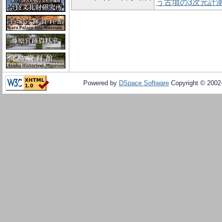
う古墳の3次元計
Powered by
DSpace Software
Copyright © 200