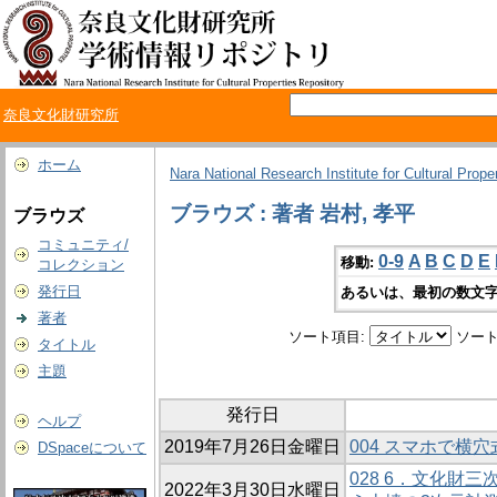
奈良文化財研究所
ホーム
Nara National Research Institute for Cultural Prope
ブラウズ : 著者 岩村, 孝平
ブラウズ
コミュニティ/
0-9
A
B
C
D
E
移動:
コレクション
発行日
あるいは、最初の数文字
著者
ソート項目:
ソート
タイトル
主題
発行日
ヘルプ
2019年7月26日金曜日
004 スマホで横
DSpaceについて
028 6．文化財三
2022年3月30日水曜日