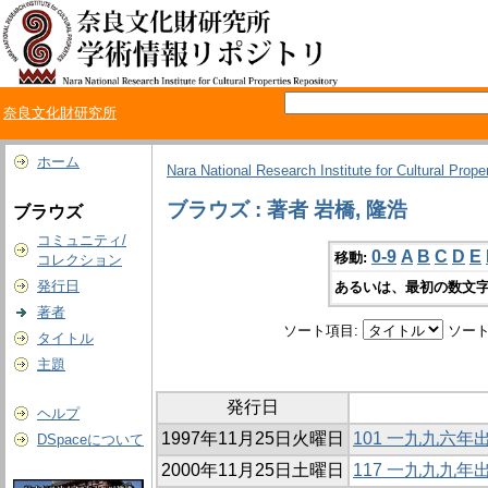
奈良文化財研究所
ホーム
Nara National Research Institute for Cultural Prope
ブラウズ : 著者 岩橋, 隆浩
ブラウズ
コミュニティ/
0-9
A
B
C
D
E
移動:
コレクション
発行日
あるいは、最初の数文字
著者
ソート項目:
ソート
タイトル
主題
発行日
ヘルプ
1997年11月25日火曜日
101 一九九六
DSpaceについて
2000年11月25日土曜日
117 一九九九