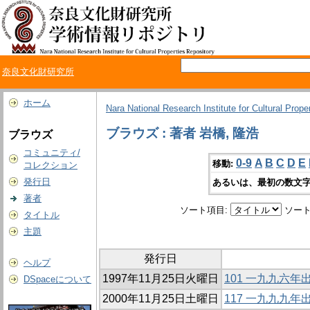
奈良文化財研究所
ホーム
Nara National Research Institute for Cultural Prope
ブラウズ : 著者 岩橋, 隆浩
ブラウズ
コミュニティ/
0-9
A
B
C
D
E
移動:
コレクション
発行日
あるいは、最初の数文字
著者
ソート項目:
ソート
タイトル
主題
発行日
ヘルプ
1997年11月25日火曜日
101 一九九六
DSpaceについて
2000年11月25日土曜日
117 一九九九