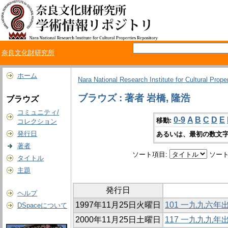
奈良文化財研究所
ホーム
Nara National Research Institute for Cultural Prope
ブラウズ : 著者 岩橋, 隆浩
ブラウズ
コミュニティ/
0-9
A
B
C
D
E
移動:
コレクション
発行日
あるいは、最初の数文字
著者
ソート項目:
ソート
タイトル
主題
発行日
ヘルプ
1997年11月25日火曜日
101 一九九六
DSpaceについて
2000年11月25日土曜日
117 一九九九