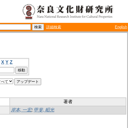
詳細検索
English
X
Y
Z
著者
岸本, 一宏
;
甲斐, 昭光