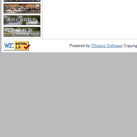
Powered by
DSpace Software
Copyrig