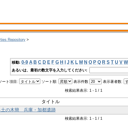
rties Repository
>
0-9
A
B
C
D
E
F
G
H
I
J
K
L
M
N
O
P
Q
R
S
T
U
V
W
移動:
あるいは、最初の数文字を入力してください:
ソート項目:
ソート順:
表示件数
表示著者数:
検索結果表示: 1 - 1 / 1
タイトル
年出土の木簡 兵庫・加都遺跡
検索結果表示: 1 - 1 / 1