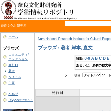
奈良文化財研究所
ホーム
Nara National Research Institute for Cultural Prope
ブラウズ : 著者 岸本, 直文
ブラウズ
コミュニティ/
0-9
A
B
C
D
E
移動:
コレクション
発行日
あるいは、最初の数文字
著者
ソート項目:
ソート
タイトル
主題
発行日
ヘルプ
DSpaceについて