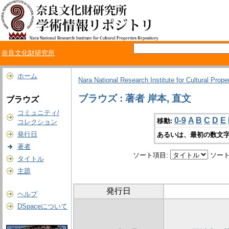
奈良文化財研究所
ホーム
Nara National Research Institute for Cultural Prope
ブラウズ : 著者 岸本, 直文
ブラウズ
コミュニティ/
0-9
A
B
C
D
E
移動:
コレクション
発行日
あるいは、最初の数文字
著者
ソート項目:
ソート
タイトル
主題
発行日
ヘルプ
DSpaceについて