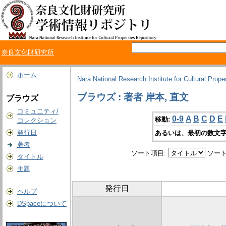
奈良文化財研究所
ホーム
Nara National Research Institute for Cultural Prope
ブラウズ : 著者 岸本, 直文
ブラウズ
コミュニティ/
0-9
A
B
C
D
E
移動:
コレクション
発行日
あるいは、最初の数文字
著者
ソート項目:
ソート
タイトル
主題
発行日
ヘルプ
DSpaceについて