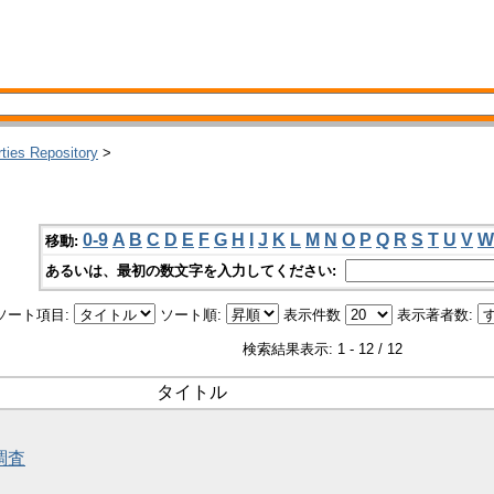
rties Repository
>
0-9
A
B
C
D
E
F
G
H
I
J
K
L
M
N
O
P
Q
R
S
T
U
V
W
移動:
あるいは、最初の数文字を入力してください:
ソート項目:
ソート順:
表示件数
表示著者数:
検索結果表示: 1 - 12 / 12
タイトル
調査