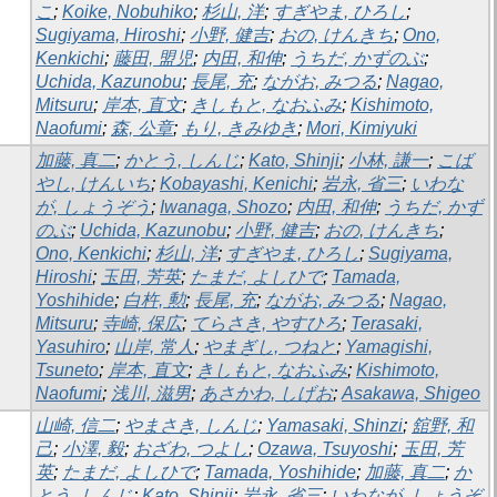
こ
;
Koike, Nobuhiko
;
杉山, 洋
;
すぎやま, ひろし
;
Sugiyama, Hiroshi
;
小野, 健吉
;
おの, けんきち
;
Ono,
Kenkichi
;
藤田, 盟児
;
内田, 和伸
;
うちだ, かずのぶ
;
Uchida, Kazunobu
;
長尾, 充
;
ながお, みつる
;
Nagao,
Mitsuru
;
岸本, 直文
;
きしもと, なおふみ
;
Kishimoto,
Naofumi
;
森, 公章
;
もり, きみゆき
;
Mori, Kimiyuki
加藤, 真二
;
かとう, しんじ
;
Kato, Shinji
;
小林, 謙一
;
こば
やし, けんいち
;
Kobayashi, Kenichi
;
岩永, 省三
;
いわな
が, しょうぞう
;
Iwanaga, Shozo
;
内田, 和伸
;
うちだ, かず
のぶ
;
Uchida, Kazunobu
;
小野, 健吉
;
おの, けんきち
;
Ono, Kenkichi
;
杉山, 洋
;
すぎやま, ひろし
;
Sugiyama,
Hiroshi
;
玉田, 芳英
;
たまだ, よしひで
;
Tamada,
Yoshihide
;
白杵, 勲
;
長尾, 充
;
ながお, みつる
;
Nagao,
Mitsuru
;
寺崎, 保広
;
てらさき, やすひろ
;
Terasaki,
Yasuhiro
;
山岸, 常人
;
やまぎし, つねと
;
Yamagishi,
Tsuneto
;
岸本, 直文
;
きしもと, なおふみ
;
Kishimoto,
Naofumi
;
浅川, 滋男
;
あさかわ, しげお
;
Asakawa, Shigeo
山崎, 信二
;
やまさき, しんじ
;
Yamasaki, Shinzi
;
舘野, 和
己
;
小澤, 毅
;
おざわ, つよし
;
Ozawa, Tsuyoshi
;
玉田, 芳
英
;
たまだ, よしひで
;
Tamada, Yoshihide
;
加藤, 真二
;
か
とう, しんじ
;
Kato, Shinji
;
岩永, 省三
;
いわなが, しょうぞ