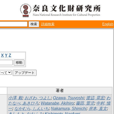
詳細検索
English
X
Y
Z
著者
小澤, 毅
;
おざわ, つよし
;
Ozawa, Tsuyoshi
;
渡辺, 晃宏
;
わ
たなべ, あきひろ
;
Watanabe, Akihiro
;
藤田, 盟児
;
中村, 慎
一
;
なかむら, しんいち
;
Nakamura, Shinichi
;
岸本, 直文
;
きしもと, なおふみ
;
Kishimoto, Naofumi