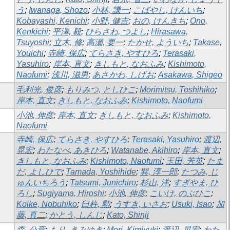
う
;
Iwanaga, Shozo
;
小林, 謙一
;
こばやし, けんいち
;
Kobayashi, Kenichi
;
小野, 健吉
;
おの, けんきち
;
Ono,
Kenkichi
;
平澤, 毅
;
ひらさわ, つよし
;
Hirasawa,
Tsuyoshi
;
立木, 修
;
高瀬, 要一
;
たかせ, よういち
;
Takase,
Youichi
;
寺崎, 保広
;
てらさき, やすひろ
;
Terasaki,
Yasuhiro
;
岸本, 直文
;
きしもと, なおふみ
;
Kishimoto,
Naofumi
;
浅川, 滋男
;
あさかわ, しげお
;
Asakawa, Shigeo
毛利光, 俊彦
;
もりみつ, としひこ
;
Morimitsu, Toshihiko
;
岸本, 直文
;
きしもと, なおふみ
;
Kishimoto, Naofumi
小池, 伸彦
;
岸本, 直文
;
きしもと, なおふみ
;
Kishimoto,
Naofumi
寺崎, 保広
;
てらさき, やすひろ
;
Terasaki, Yasuhiro
;
渡辺,
晃宏
;
わたなべ, あきひろ
;
Watanabe, Akihiro
;
岸本, 直文
;
きしもと, なおふみ
;
Kishimoto, Naofumi
;
玉田, 芳英
;
たま
だ, よしひで
;
Tamada, Yoshihide
;
巽, 淳一郎
;
たつみ, じ
ゅんいちろう
;
Tatsumi, Junichiro
;
杉山, 洋
;
すぎやま, ひ
ろし
;
Sugiyama, Hiroshi
;
小池, 伸彦
;
こいけ, のぶひこ
;
Koike, Nobuhiko
;
臼杵, 勲
;
うすき, いさお
;
Usuki, Isao
;
加
藤, 真二
;
かとう, しんじ
;
Kato, Shinji
森, 公章
;
もり, きみゆき
;
Mori, Kimiyuki
;
渡辺, 晃宏
;
わた