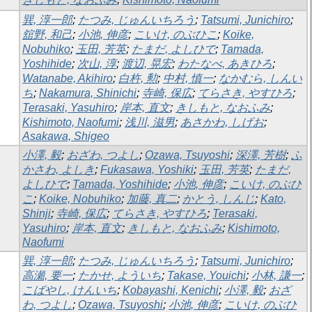
巽, 淳一郎
;
たつみ, じゅんいちろう
;
Tatsumi, Junichiro
;
舘野, 和己
;
小池, 伸彦
;
こいけ, のぶひこ
;
Koike,
Nobuhiko
;
玉田, 芳英
;
たまだ, よしひで
;
Tamada,
Yoshihide
;
次山, 淳
;
渡辺, 晃宏
;
わたなべ, あきひろ
;
Watanabe, Akihiro
;
白杵, 勲
;
中村, 慎一
;
なかむら, しんい
ち
;
Nakamura, Shinichi
;
寺崎, 保広
;
てらさき, やすひろ
;
Terasaki, Yasuhiro
;
岸本, 直文
;
きしもと, なおふみ
;
Kishimoto, Naofumi
;
浅川, 滋男
;
あさかわ, しげお
;
Asakawa, Shigeo
小澤, 毅
;
おざわ, つよし
;
Ozawa, Tsuyoshi
;
深澤, 芳樹
;
ふ
かさわ, よしき
;
Fukasawa, Yoshiki
;
玉田, 芳英
;
たまだ,
よしひで
;
Tamada, Yoshihide
;
小池, 伸彦
;
こいけ, のぶひ
こ
;
Koike, Nobuhiko
;
加藤, 真二
;
かとう, しんじ
;
Kato,
Shinji
;
寺崎, 保広
;
てらさき, やすひろ
;
Terasaki,
Yasuhiro
;
岸本, 直文
;
きしもと, なおふみ
;
Kishimoto,
Naofumi
巽, 淳一郎
;
たつみ, じゅんいちろう
;
Tatsumi, Junichiro
;
高瀬, 要一
;
たかせ, よういち
;
Takase, Youichi
;
小林, 謙一
;
こばやし, けんいち
;
Kobayashi, Kenichi
;
小澤, 毅
;
おざ
わ, つよし
;
Ozawa, Tsuyoshi
;
小池, 伸彦
;
こいけ, のぶひ