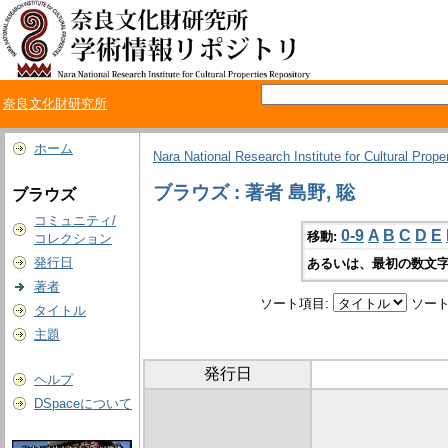
奈良文化財研究所
ホーム
Nara National Research Institute for Cultural Prope
ブラウズ : 著者 島野, 聡
ブラウズ
コミュニティ/
0-9
A
B
C
D
E
移動:
コレクション
発行日
あるいは、最初の数文字
著者
ソート項目:
ソート
タイトル
主題
発行日
ヘルプ
DSpaceについて