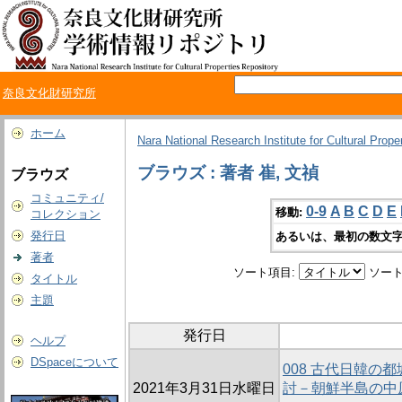
奈良文化財研究所
ホーム
Nara National Research Institute for Cultural Prope
ブラウズ : 著者 崔, 文禎
ブラウズ
コミュニティ/
0-9
A
B
C
D
E
移動:
コレクション
発行日
あるいは、最初の数文字
著者
ソート項目:
ソート
タイトル
主題
発行日
ヘルプ
DSpaceについて
008 古代日韓の
2021年3月31日水曜日
討－朝鮮半島の中