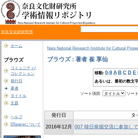
奈良文化財研究所
ホーム
Nara National Research Institute for Cultural Prope
ブラウズ : 著者 崔 享仙
ブラウズ
コミュニティ/
0-9
A
B
C
D
E
移動:
コレクション
発行日
あるいは、最初の数文字
著者
ソート項目:
ソート
タイトル
主題
発行日
タ
ヘルプ
DSpaceについて
2016年12月
007 韓日発掘交流に参加し