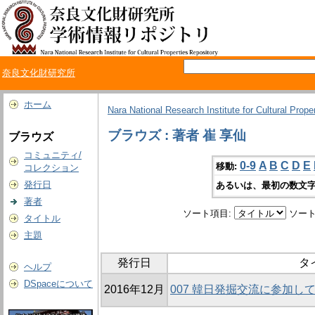
奈良文化財研究所
ホーム
Nara National Research Institute for Cultural Prope
ブラウズ : 著者 崔 享仙
ブラウズ
コミュニティ/
0-9
A
B
C
D
E
移動:
コレクション
発行日
あるいは、最初の数文字
著者
ソート項目:
ソート
タイトル
主題
発行日
タ
ヘルプ
DSpaceについて
2016年12月
007 韓日発掘交流に参加し