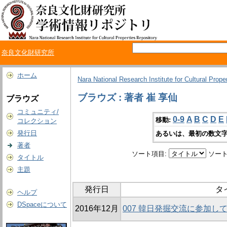
奈良文化財研究所
ホーム
Nara National Research Institute for Cultural Prope
ブラウズ : 著者 崔 享仙
ブラウズ
コミュニティ/
0-9
A
B
C
D
E
移動:
コレクション
発行日
あるいは、最初の数文字
著者
ソート項目:
ソート
タイトル
主題
発行日
タ
ヘルプ
DSpaceについて
2016年12月
007 韓日発掘交流に参加し