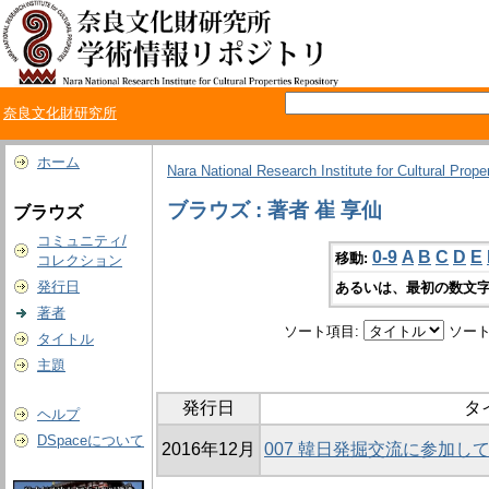
奈良文化財研究所
ホーム
Nara National Research Institute for Cultural Prope
ブラウズ : 著者 崔 享仙
ブラウズ
コミュニティ/
0-9
A
B
C
D
E
移動:
コレクション
発行日
あるいは、最初の数文字
著者
ソート項目:
ソート
タイトル
主題
発行日
タ
ヘルプ
DSpaceについて
2016年12月
007 韓日発掘交流に参加し