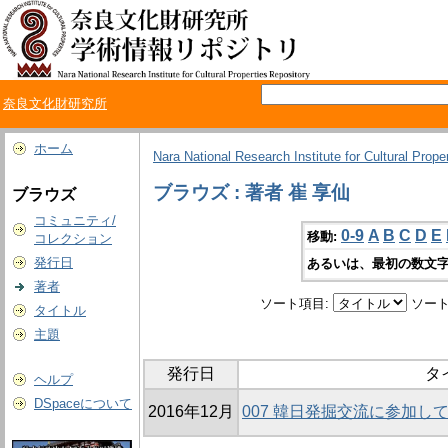
奈良文化財研究所
ホーム
Nara National Research Institute for Cultural Prope
ブラウズ : 著者 崔 享仙
ブラウズ
コミュニティ/
0-9
A
B
C
D
E
移動:
コレクション
発行日
あるいは、最初の数文字
著者
ソート項目:
ソート
タイトル
主題
発行日
タ
ヘルプ
DSpaceについて
2016年12月
007 韓日発掘交流に参加し