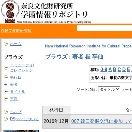
奈良文化財研究所
ホーム
Nara National Research Institute for Cultural Prope
ブラウズ : 著者 崔 享仙
ブラウズ
コミュニティ/
0-9
A
B
C
D
E
移動:
コレクション
発行日
あるいは、最初の数文字
著者
ソート項目:
ソート
タイトル
主題
発行日
タ
ヘルプ
DSpaceについて
2016年12月
007 韓日発掘交流に参加し