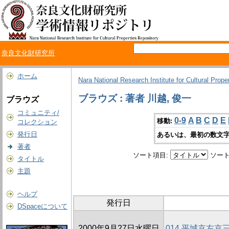
奈良文化財研究所
ホーム
Nara National Research Institute for Cultural Prope
ブラウズ : 著者 川越, 俊一
ブラウズ
コミュニティ/
0-9
A
B
C
D
E
移動:
コレクション
発行日
あるいは、最初の数文字
著者
ソート項目:
ソート
タイトル
主題
ヘルプ
発行日
DSpaceについて
2000年9月27日水曜日
014 平城京左京