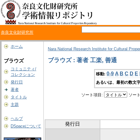
奈良文化財研究所
ホーム
Nara National Research Institute for Cultural Prope
ブラウズ : 著者 工楽, 善通
ブラウズ
コミュニティ/
0-9
A
B
C
D
E
移動:
コレクション
発行日
あるいは、最初の数文字
著者
ソート項目:
ソート
タイトル
主題
ヘルプ
発行日
DSpaceについて