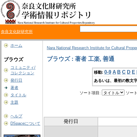
奈良文化財研究所
ホーム
Nara National Research Institute for Cultural Prope
ブラウズ : 著者 工楽, 善通
ブラウズ
コミュニティ/
0-9
A
B
C
D
E
移動:
コレクション
発行日
あるいは、最初の数文字
著者
ソート項目:
ソート
タイトル
主題
ヘルプ
発行日
DSpaceについて