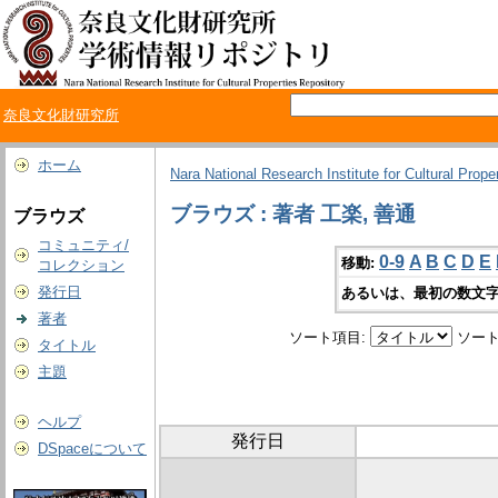
奈良文化財研究所
ホーム
Nara National Research Institute for Cultural Prope
ブラウズ : 著者 工楽, 善通
ブラウズ
コミュニティ/
0-9
A
B
C
D
E
移動:
コレクション
発行日
あるいは、最初の数文字
著者
ソート項目:
ソート
タイトル
主題
ヘルプ
発行日
DSpaceについて