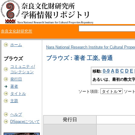
奈良文化財研究所
ホーム
Nara National Research Institute for Cultural Prope
ブラウズ : 著者 工楽, 善通
ブラウズ
コミュニティ/
0-9
A
B
C
D
E
移動:
コレクション
発行日
あるいは、最初の数文字
著者
ソート項目:
ソート
タイトル
主題
ヘルプ
発行日
DSpaceについて