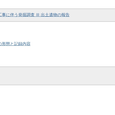
災工事に伴う発掘調査 Ⅲ 出土遺物の報告
簡の形態と記録内容