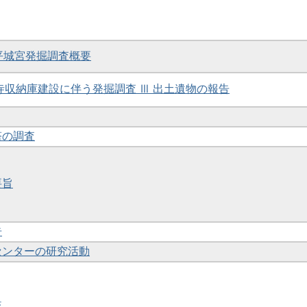
度平城宮発掘調査概要
法隆寺収納庫建設に伴う発掘調査 Ⅲ 出土遺物の報告
塔の調査
要旨
告
財センターの研究活動
流