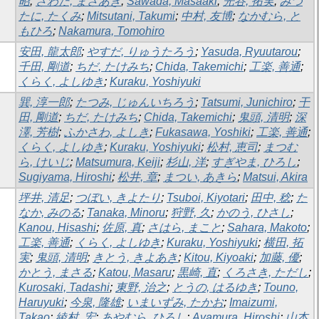
昭
;
さわだ, まさあき
;
Sawada, Masaaki
;
光谷, 拓実
;
みつ
たに, たくみ
;
Mitsutani, Takumi
;
中村, 友博
;
なかむら, と
もひろ
;
Nakamura, Tomohiro
安田, 龍太郎
;
やすだ, りゅうたろう
;
Yasuda, Ryuutarou
;
千田, 剛道
;
ちだ, たけみち
;
Chida, Takemichi
;
工楽, 善通
;
くらく, よしゆき
;
Kuraku, Yoshiyuki
巽, 淳一郎
;
たつみ, じゅんいちろう
;
Tatsumi, Junichiro
;
干
田, 剛道
;
ちだ, たけみち
;
Chida, Takemichi
;
鬼頭, 清明
;
深
澤, 芳樹
;
ふかさわ, よしき
;
Fukasawa, Yoshiki
;
工楽, 善通
;
くらく, よしゆき
;
Kuraku, Yoshiyuki
;
松村, 恵司
;
まつむ
ら, けいじ
;
Matsumura, Keiji
;
杉山, 洋
;
すぎやま, ひろし
;
Sugiyama, Hiroshi
;
松井, 章
;
まつい, あきら
;
Matsui, Akira
坪井, 清足
;
つぼい, きよたり
;
Tsuboi, Kiyotari
;
田中, 稔
;
た
なか, みのる
;
Tanaka, Minoru
;
狩野, 久
;
かのう, ひさし
;
Kanou, Hisashi
;
佐原, 真
;
さはら, まこと
;
Sahara, Makoto
;
工楽, 善通
;
くらく, よしゆき
;
Kuraku, Yoshiyuki
;
横田, 拓
実
;
鬼頭, 清明
;
きとう, きよあき
;
Kitou, Kiyoaki
;
加藤, 優
;
かとう, まさる
;
Katou, Masaru
;
黒崎, 直
;
くろさき, ただし
;
Kurosaki, Tadashi
;
東野, 治之
;
とうの, はるゆき
;
Touno,
Haruyuki
;
今泉, 隆雄
;
いまいずみ, たかお
;
Imaizumi,
Takao
;
綾村, 宏
;
あやむら, ひろし
;
Ayamura, Hiroshi
;
山本,