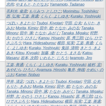
忠尚
;
やまもと, ただなお
;
Yamamoto, Tadanao
毛利光, 俊彦
;
もりみつ, としひこ
;
Morimitsu, Toshihiko
;
西, 弘海
;
工楽, 善通
;
くらく, よしゆき
;
Kuraku, Yoshiyuki
つぼい, きよたり
;
Tsuboi, Kiyotari
;
守田, 公夫
;
もりた, き
みお
;
Morita, Kimio
;
田中, 稔
;
たなか, みのる
;
Tanaka,
Minoru
;
田中, 琢
;
たなか, みがく
;
Tanaka, Migaku
;
狩野,
久
;
かのう, ひさし
;
Kanou, Hisashi
;
原, 秀三郎
;
はら, ひで
さぶろう
;
Hara, Hidesaburou
;
横田, 拓実
;
工楽, 善通
;
くら
く, よしゆき
;
Kuraku, Yoshiyuki
;
鬼頭, 清明
;
きとう, きよ
あき
;
Kitou, Kiyoaki
;
加藤, 優
;
かとう, まさる
;
Katou,
Masaru
;
岩本, 次郎
;
いわもと, じろう
;
Iwamoto, Jiro
工楽, 善通
;
くらく, よしゆき
;
Kuraku, Yoshiyuki
;
綾村, 宏
;
あやむら, ひろし
;
Ayamura, Hiroshi
;
亀井, 伸雄
;
かめい, の
ぶお
;
Kamei, Nobuo
坪井, 清足
;
つぼい, きよたり
;
Tsuboi, Kiyotari
;
守田, 公夫
;
もりた, きみお
;
Morita, Kimio
;
田中, 稔
;
たなか, みのる
;
Tanaka, Minoru
;
田中, 琢
;
たなか, みがく
;
Tanaka, Migaku
;
狩野, 久
;
かのう, ひさし
;
Kanou, Hisashi
;
原, 秀三郎
;
はら,
ひでさぶろう
;
Hara, Hidesaburou
;
横田, 拓実
;
工楽, 善通
;