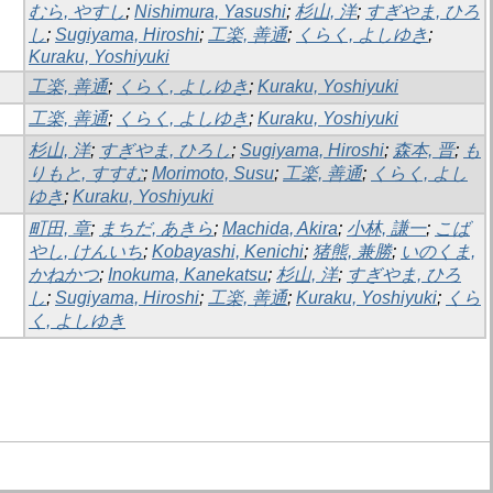
むら, やすし
;
Nishimura, Yasushi
;
杉山, 洋
;
すぎやま, ひろ
し
;
Sugiyama, Hiroshi
;
工楽, 善通
;
くらく, よしゆき
;
Kuraku, Yoshiyuki
工楽, 善通
;
くらく, よしゆき
;
Kuraku, Yoshiyuki
工楽, 善通
;
くらく, よしゆき
;
Kuraku, Yoshiyuki
杉山, 洋
;
すぎやま, ひろし
;
Sugiyama, Hiroshi
;
森本, 晋
;
も
りもと, すすむ
;
Morimoto, Susu
;
工楽, 善通
;
くらく, よし
ゆき
;
Kuraku, Yoshiyuki
町田, 章
;
まちだ, あきら
;
Machida, Akira
;
小林, 謙一
;
こば
やし, けんいち
;
Kobayashi, Kenichi
;
猪熊, 兼勝
;
いのくま,
かねかつ
;
Inokuma, Kanekatsu
;
杉山, 洋
;
すぎやま, ひろ
し
;
Sugiyama, Hiroshi
;
工楽, 善通
;
Kuraku, Yoshiyuki
;
くら
く, よしゆき