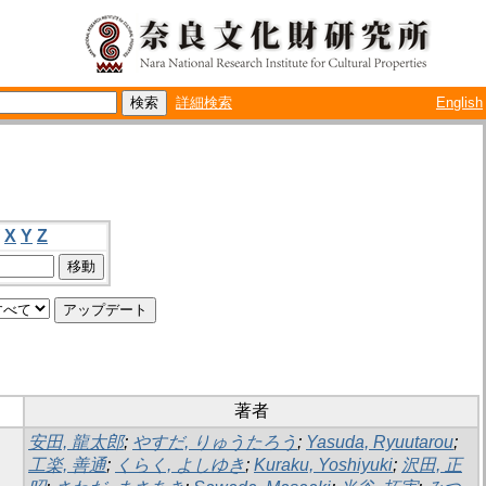
詳細検索
English
X
Y
Z
著者
安田, 龍太郎
;
やすだ, りゅうたろう
;
Yasuda, Ryuutarou
;
工楽, 善通
;
くらく, よしゆき
;
Kuraku, Yoshiyuki
;
沢田, 正