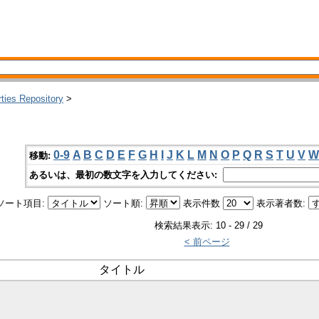
rties Repository
>
0-9
A
B
C
D
E
F
G
H
I
J
K
L
M
N
O
P
Q
R
S
T
U
V
W
移動:
あるいは、最初の数文字を入力してください:
ソート項目:
ソート順:
表示件数
表示著者数:
検索結果表示: 10 - 29 / 29
< 前ページ
タイトル