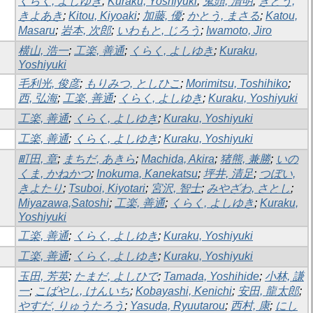
くらく, よしゆき
;
Kuraku, Yoshiyuki
;
鬼頭, 清明
;
きとう,
きよあき
;
Kitou, Kiyoaki
;
加藤, 優
;
かとう, まさる
;
Katou,
Masaru
;
岩本, 次郎
;
いわもと, じろう
;
Iwamoto, Jiro
横山, 浩一
;
工楽, 善通
;
くらく, よしゆき
;
Kuraku,
Yoshiyuki
毛利光, 俊彦
;
もりみつ, としひこ
;
Morimitsu, Toshihiko
;
西, 弘海
;
工楽, 善通
;
くらく, よしゆき
;
Kuraku, Yoshiyuki
工楽, 善通
;
くらく, よしゆき
;
Kuraku, Yoshiyuki
工楽, 善通
;
くらく, よしゆき
;
Kuraku, Yoshiyuki
町田, 章
;
まちだ, あきら
;
Machida, Akira
;
猪熊, 兼勝
;
いの
くま, かねかつ
;
Inokuma, Kanekatsu
;
坪井, 清足
;
つぼい,
きよたり
;
Tsuboi, Kiyotari
;
宮沢, 智士
;
みやざわ, さとし
;
Miyazawa,Satoshi
;
工楽, 善通
;
くらく, よしゆき
;
Kuraku,
Yoshiyuki
工楽, 善通
;
くらく, よしゆき
;
Kuraku, Yoshiyuki
工楽, 善通
;
くらく, よしゆき
;
Kuraku, Yoshiyuki
玉田, 芳英
;
たまだ, よしひで
;
Tamada, Yoshihide
;
小林, 謙
一
;
こばやし, けんいち
;
Kobayashi, Kenichi
;
安田, 龍太郎
;
やすだ, りゅうたろう
;
Yasuda, Ryuutarou
;
西村, 康
;
にし