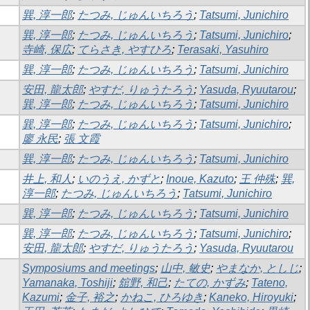
巽, 淳一郎
;
たつみ, じゅんいちろう
;
Tatsumi, Junichiro
巽, 淳一郎
;
たつみ, じゅんいちろう
;
Tatsumi, Junichiro
;
寺崎, 保広
;
てらさき, やすひろ
;
Terasaki, Yasuhiro
巽, 淳一郎
;
たつみ, じゅんいちろう
;
Tatsumi, Junichiro
安田, 龍太郎
;
やすだ, りゅうたろう
;
Yasuda, Ryuutarou
;
巽, 淳一郎
;
たつみ, じゅんいちろう
;
Tatsumi, Junichiro
巽, 淳一郎
;
たつみ, じゅんいちろう
;
Tatsumi, Junichiro
;
廖 永民
;
張 文霞
巽, 淳一郎
;
たつみ, じゅんいちろう
;
Tatsumi, Junichiro
井上, 和人
;
いのうえ, かずと
;
Inoue, Kazuto
;
王 仲殊
;
巽,
淳一郎
;
たつみ, じゅんいちろう
;
Tatsumi, Junichiro
巽, 淳一郎
;
たつみ, じゅんいちろう
;
Tatsumi, Junichiro
巽, 淳一郎
;
たつみ, じゅんいちろう
;
Tatsumi, Junichiro
;
安田, 龍太郎
;
やすだ, りゅうたろう
;
Yasuda, Ryuutarou
Symposiums and meetings
;
山中, 敏史
;
やまなか, としじ
;
Yamanaka, Toshiji
;
舘野, 和己
;
たての, かずみ
;
Tateno,
Kazumi
;
金子, 裕之
;
かねこ, ひろゆき
;
Kaneko, Hiroyuki
;