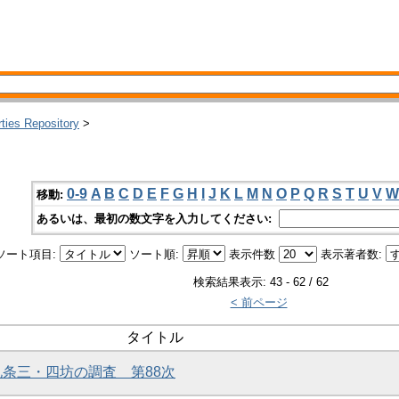
rties Repository
>
0-9
A
B
C
D
E
F
G
H
I
J
K
L
M
N
O
P
Q
R
S
T
U
V
W
移動:
あるいは、最初の数文字を入力してください:
ソート項目:
ソート順:
表示件数
表示著者数:
検索結果表示: 43 - 62 / 62
< 前ページ
タイトル
京九条三・四坊の調査 第88次