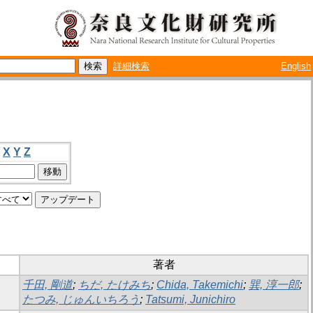
詳細検索
English
X
Y
Z
著者
千田, 剛道
;
ちだ, たけみち
;
Chida, Takemichi
;
巽, 淳一郎
;
たつみ, じゅんいちろう
;
Tatsumi, Junichiro