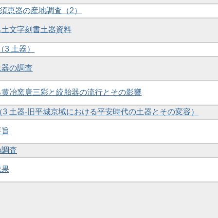
土須恵器の産地調査（2）
京出土文字刻書土器資料
 （3 土器）
土器の調査
ける黄冶窯唐三彩と絞胎器の流行とその影響
察 （3 土器-旧平城京域における平安時代の土器とその変容）
要旨
の調査
成果