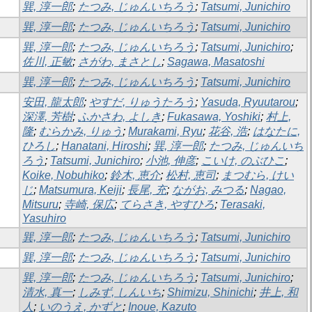
巽, 淳一郎
;
たつみ, じゅんいちろう
;
Tatsumi, Junichiro
巽, 淳一郎
;
たつみ, じゅんいちろう
;
Tatsumi, Junichiro
巽, 淳一郎
;
たつみ, じゅんいちろう
;
Tatsumi, Junichiro
;
佐川, 正敏
;
さがわ, まさとし
;
Sagawa, Masatoshi
巽, 淳一郎
;
たつみ, じゅんいちろう
;
Tatsumi, Junichiro
安田, 龍太郎
;
やすだ, りゅうたろう
;
Yasuda, Ryuutarou
;
深澤, 芳樹
;
ふかさわ, よしき
;
Fukasawa, Yoshiki
;
村上,
隆
;
むらかみ, りゅう
;
Murakami, Ryu
;
花谷, 浩
;
はなたに,
ひろし
;
Hanatani, Hiroshi
;
巽, 淳一郎
;
たつみ, じゅんいち
ろう
;
Tatsumi, Junichiro
;
小池, 伸彦
;
こいけ, のぶひこ
;
Koike, Nobuhiko
;
鈴木, 恵介
;
松村, 恵司
;
まつむら, けい
じ
;
Matsumura, Keiji
;
長尾, 充
;
ながお, みつる
;
Nagao,
Mitsuru
;
寺崎, 保広
;
てらさき, やすひろ
;
Terasaki,
Yasuhiro
巽, 淳一郎
;
たつみ, じゅんいちろう
;
Tatsumi, Junichiro
巽, 淳一郎
;
たつみ, じゅんいちろう
;
Tatsumi, Junichiro
巽, 淳一郎
;
たつみ, じゅんいちろう
;
Tatsumi, Junichiro
;
清水, 真一
;
しみず, しんいち
;
Shimizu, Shinichi
;
井上, 和
人
;
いのうえ, かずと
;
Inoue, Kazuto