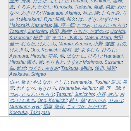
玉田, 芳英
;
たまだ, よしひで
;
Tamada, Yoshihide
;
黒崎,
直
;
くろさき, ただし
;
Kurosaki, Tadashi
;
渡邉, 晃宏
;
わた
なべ, あきひろ
;
Watanabe, Akihiro
;
村上, 隆
;
むらかみ, り
ゅう
;
Murakami, Ryu
;
箱崎, 和久
;
はこざき, かずひさ
;
Hakozaki, Kazuhisa
;
巽, 淳一郎
;
たつみ, じゅんいちろう
;
Tatsumi, Junichiro
;
内田, 和伸
;
うちだ, かずのぶ
;
Uchida,
Kazunobu
;
松井, 章
;
まつい, あきら
;
Matsui, Akira
;
村田,
健一
;
むらた, けんいち
;
Murata, Kenichi
;
小野, 健吉
;
おの,
けんきち
;
Ono, Kenkichi
;
綾村, 宏
;
あやむら, ひろし
;
Ayamura, Hiroshi
;
花谷, 浩
;
はなたに, ひろし
;
Hanatani,
Hiroshi
;
森本, 晋
;
もりもと, すすむ
;
Morimoto, Susumu
;
佃, 幹雄
;
つくだ, みきお
;
Tsukuda, Mikio
;
浅川, 滋男
;
Asakawa, Shigeo
山中, 敏史
;
やまなか, としじ
;
Yamanaka, Toshiji
;
渡辺, 晃
宏
;
わたなべ, あきひろ
;
Watanabe, Akihiro
;
巽, 淳一郎
;
た
つみ, じゅんいちろう
;
Tatsumi, Junichiro
;
小野, 健吉
;
お
の, けんきち
;
Ono, Kenkichi
;
村上, 隆
;
むらかみ, りゅう
;
Murakami, Ryu
;
肥塚, 隆保
;
こえづか, たかやす
;
Koezuka, Takayasu