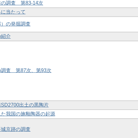
坊の調査 第83-14次
えるに当たって
北部）の発掘調査
の紹介
の調査 第87次、第93次
溝SD2700出土の黒陶片
ら見た我国の施釉陶器の起源
と平城京跡の調査