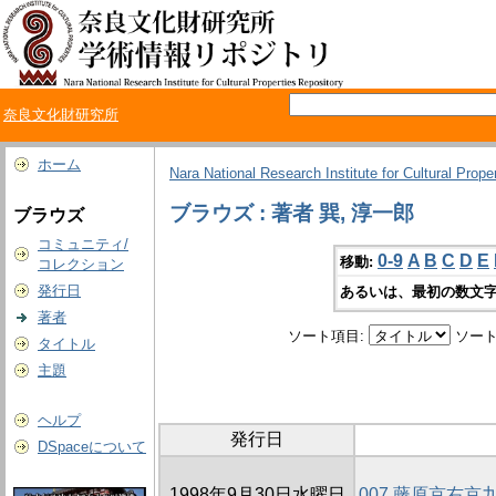
奈良文化財研究所
ホーム
Nara National Research Institute for Cultural Prope
ブラウズ : 著者 巽, 淳一郎
ブラウズ
コミュニティ/
0-9
A
B
C
D
E
移動:
コレクション
発行日
あるいは、最初の数文字
著者
ソート項目:
ソート
タイトル
主題
ヘルプ
発行日
DSpaceについて
1998年9月30日水曜日
007 藤原京右