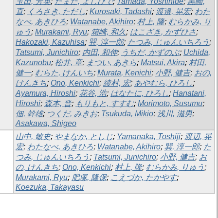
玉田, 芳英
;
たまだ, よしひで
;
Tamada, Yoshihide
;
黒崎,
直
;
くろさき, ただし
;
Kurosaki, Tadashi
;
渡邉, 晃宏
;
わた
なべ, あきひろ
;
Watanabe, Akihiro
;
村上, 隆
;
むらかみ, り
ゅう
;
Murakami, Ryu
;
箱崎, 和久
;
はこざき, かずひさ
;
Hakozaki, Kazuhisa
;
巽, 淳一郎
;
たつみ, じゅんいちろう
;
Tatsumi, Junichiro
;
内田, 和伸
;
うちだ, かずのぶ
;
Uchida,
Kazunobu
;
松井, 章
;
まつい, あきら
;
Matsui, Akira
;
村田,
健一
;
むらた, けんいち
;
Murata, Kenichi
;
小野, 健吉
;
おの,
けんきち
;
Ono, Kenkichi
;
綾村, 宏
;
あやむら, ひろし
;
Ayamura, Hiroshi
;
花谷, 浩
;
はなたに, ひろし
;
Hanatani,
Hiroshi
;
森本, 晋
;
もりもと, すすむ
;
Morimoto, Susumu
;
佃, 幹雄
;
つくだ, みきお
;
Tsukuda, Mikio
;
浅川, 滋男
;
Asakawa, Shigeo
山中, 敏史
;
やまなか, としじ
;
Yamanaka, Toshiji
;
渡辺, 晃
宏
;
わたなべ, あきひろ
;
Watanabe, Akihiro
;
巽, 淳一郎
;
た
つみ, じゅんいちろう
;
Tatsumi, Junichiro
;
小野, 健吉
;
お
の, けんきち
;
Ono, Kenkichi
;
村上, 隆
;
むらかみ, りゅう
;
Murakami, Ryu
;
肥塚, 隆保
;
こえづか, たかやす
;
Koezuka, Takayasu