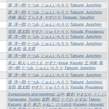
巽, 淳一郎
;
たつみ, じゅんいちろう
;
Tatsumi, Junichiro
巽, 淳一郎
;
たつみ, じゅんいちろう
;
Tatsumi, Junichiro
;
寺崎, 保広
;
てらさき, やすひろ
;
Terasaki, Yasuhiro
巽, 淳一郎
;
たつみ, じゅんいちろう
;
Tatsumi, Junichiro
安田, 龍太郎
;
やすだ, りゅうたろう
;
Yasuda, Ryuutarou
;
巽, 淳一郎
;
たつみ, じゅんいちろう
;
Tatsumi, Junichiro
巽, 淳一郎
;
たつみ, じゅんいちろう
;
Tatsumi, Junichiro
;
廖 永民
;
張 文霞
巽, 淳一郎
;
たつみ, じゅんいちろう
;
Tatsumi, Junichiro
井上, 和人
;
いのうえ, かずと
;
Inoue, Kazuto
;
王 仲殊
;
巽,
淳一郎
;
たつみ, じゅんいちろう
;
Tatsumi, Junichiro
巽, 淳一郎
;
たつみ, じゅんいちろう
;
Tatsumi, Junichiro
巽, 淳一郎
;
たつみ, じゅんいちろう
;
Tatsumi, Junichiro
;
安田, 龍太郎
;
やすだ, りゅうたろう
;
Yasuda, Ryuutarou
Symposiums and meetings
;
山中, 敏史
;
やまなか, としじ
;
Yamanaka, Toshiji
;
舘野, 和己
;
たての, かずみ
;
Tateno,
Kazumi
;
金子, 裕之
;
かねこ, ひろゆき
;
Kaneko, Hiroyuki
;