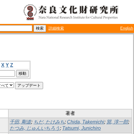
詳細検索
English
X
Y
Z
著者
千田, 剛道
;
ちだ, たけみち
;
Chida, Takemichi
;
巽, 淳一郎
;
たつみ, じゅんいちろう
;
Tatsumi, Junichiro