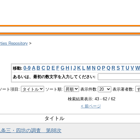
rties Repository
>
0-9
A
B
C
D
E
F
G
H
I
J
K
L
M
N
O
P
Q
R
S
T
U
V
W
移動:
あるいは、最初の数文字を入力してください:
ソート項目:
ソート順:
表示件数
表示著者数:
検索結果表示: 43 - 62 / 62
< 前ページ
タイトル
京九条三・四坊の調査 第88次