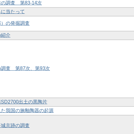
坊の調査 第83-14次
えるに当たって
北部）の発掘調査
の紹介
の調査 第87次、第93次
溝SD2700出土の黒陶片
ら見た我国の施釉陶器の起源
と平城京跡の調査