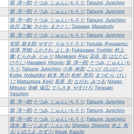
巽, 淳一郎
;
たつみ, じゅんいちろう
;
Tatsumi, Junichiro
巽, 淳一郎
;
たつみ, じゅんいちろう
;
Tatsumi, Junichiro
巽, 淳一郎
;
たつみ, じゅんいちろう
;
Tatsumi, Junichiro
;
佐川, 正敏
;
さがわ, まさとし
;
Sagawa, Masatoshi
巽, 淳一郎
;
たつみ, じゅんいちろう
;
Tatsumi, Junichiro
安田, 龍太郎
;
やすだ, りゅうたろう
;
Yasuda, Ryuutarou
;
深澤, 芳樹
;
ふかさわ, よしき
;
Fukasawa, Yoshiki
;
村上,
隆
;
むらかみ, りゅう
;
Murakami, Ryu
;
花谷, 浩
;
はなたに,
ひろし
;
Hanatani, Hiroshi
;
巽, 淳一郎
;
たつみ, じゅんいち
ろう
;
Tatsumi, Junichiro
;
小池, 伸彦
;
こいけ, のぶひこ
;
Koike, Nobuhiko
;
鈴木, 恵介
;
松村, 恵司
;
まつむら, けい
じ
;
Matsumura, Keiji
;
長尾, 充
;
ながお, みつる
;
Nagao,
Mitsuru
;
寺崎, 保広
;
てらさき, やすひろ
;
Terasaki,
Yasuhiro
巽, 淳一郎
;
たつみ, じゅんいちろう
;
Tatsumi, Junichiro
巽, 淳一郎
;
たつみ, じゅんいちろう
;
Tatsumi, Junichiro
巽, 淳一郎
;
たつみ, じゅんいちろう
;
Tatsumi, Junichiro
;
清水, 真一
;
しみず, しんいち
;
Shimizu, Shinichi
;
井上, 和
人
;
いのうえ, かずと
;
Inoue, Kazuto