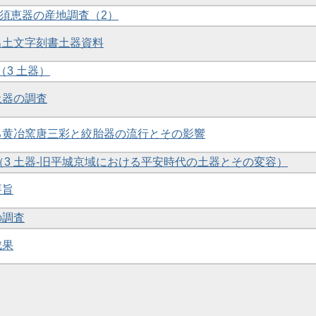
土須恵器の産地調査（2）
京出土文字刻書土器資料
 （3 土器）
土器の調査
ける黄冶窯唐三彩と絞胎器の流行とその影響
察 （3 土器-旧平城京域における平安時代の土器とその変容）
要旨
の調査
成果