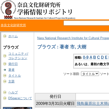
奈良文化財研究所
ホーム
Nara National Research Institute for Cultural Prope
ブラウズ : 著者 市, 大樹
ブラウズ
コミュニティ/
0-9
A
B
C
D
E
移動:
コレクション
発行日
あるいは、最初の数文字
著者
ソート項目:
ソート
タイトル
主題
ヘルプ
発行日
DSpaceについて
2009年3月31日火曜日
飛鳥藤原出土木簡