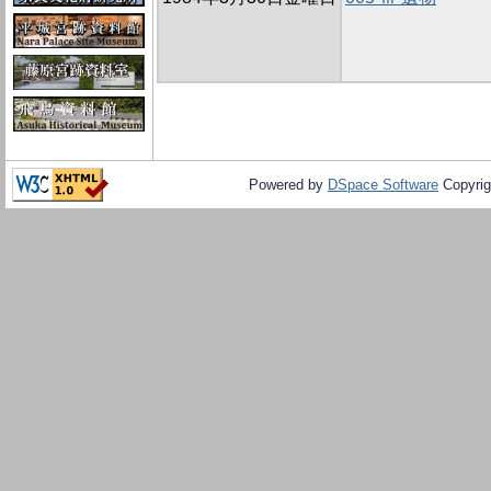
Powered by
DSpace Software
Copyrig