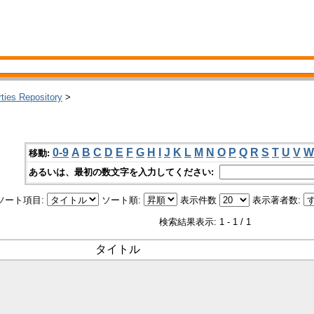
rties Repository
>
0-9
A
B
C
D
E
F
G
H
I
J
K
L
M
N
O
P
Q
R
S
T
U
V
W
移動:
あるいは、最初の数文字を入力してください:
ソート項目:
ソート順:
表示件数
表示著者数:
検索結果表示: 1 - 1 / 1
タイトル