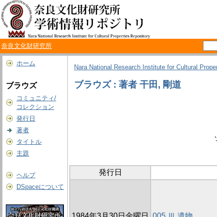
奈良文化財研究所
ホーム
Nara National Research Institute for Cultural Prope
ブラウズ : 著者 干田, 剛道
ブラウズ
コミュニティ/
コレクション
発行日
著者
タイトル
主題
発行日
ヘルプ
DSpaceについて
1984年3月30日金曜日
005 Ⅲ 遺物