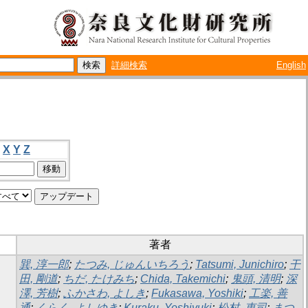
詳細検索
English
X
Y
Z
著者
巽, 淳一郎
;
たつみ, じゅんいちろう
;
Tatsumi, Junichiro
;
干
田, 剛道
;
ちだ, たけみち
;
Chida, Takemichi
;
鬼頭, 清明
;
深
澤, 芳樹
;
ふかさわ, よしき
;
Fukasawa, Yoshiki
;
工楽, 善
通
;
くらく, よしゆき
;
Kuraku, Yoshiyuki
;
松村, 恵司
;
まつ