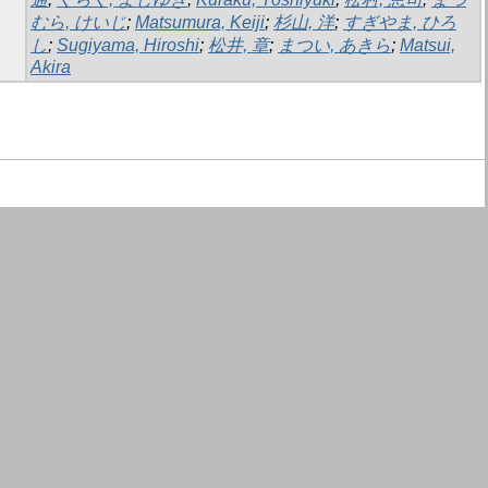
むら, けいじ
;
Matsumura, Keiji
;
杉山, 洋
;
すぎやま, ひろ
し
;
Sugiyama, Hiroshi
;
松井, 章
;
まつい, あきら
;
Matsui,
Akira