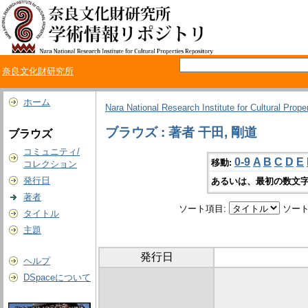
奈良文化財研究所
ホーム
Nara National Research Institute for Cultural Prope
ブラウズ : 著者 干田, 剛道
ブラウズ
コミュニティ/
0-9
A
B
C
D
E
移動:
コレクション
発行日
あるいは、最初の数文字
著者
ソート項目:
ソート
タイトル
主題
発行日
ヘルプ
DSpaceについて