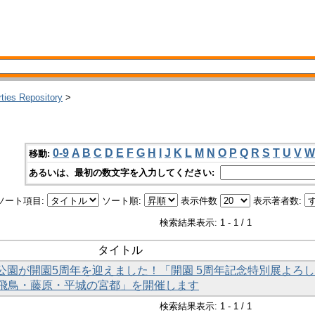
rties Repository
>
0-9
A
B
C
D
E
F
G
H
I
J
K
L
M
N
O
P
Q
R
S
T
U
V
W
移動:
あるいは、最初の数文字を入力してください:
ソート項目:
ソート順:
表示件数
表示著者数:
検索結果表示: 1 - 1 / 1
タイトル
史公園が開園5周年を迎えました！「開園 5周年記念特別展よろ
飛鳥・藤原・平城の宮都」を開催します
検索結果表示: 1 - 1 / 1