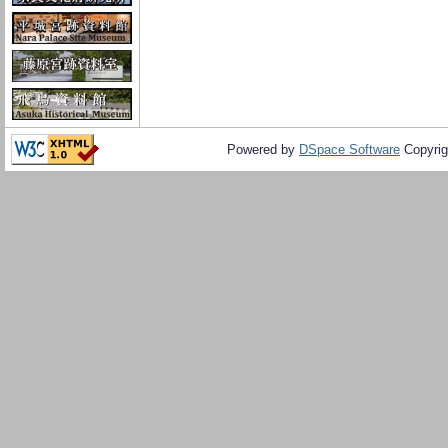
Powered by
DSpace Software
Copyrig