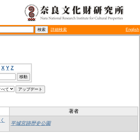
詳細検索
English
X
Y
Z
著者
しく
平城宮跡歴史公園