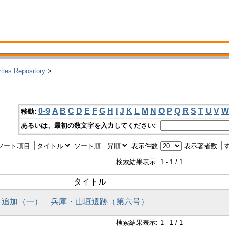
rties Repository
>
0-9
A
B
C
D
E
F
G
H
I
J
K
L
M
N
O
P
Q
R
S
T
U
V
W
移動:
あるいは、最初の数文字を入力してください:
ソート項目:
ソート順:
表示件数
表示著者数:
検索結果表示: 1 - 1 / 1
タイトル
正と追加（一） 兵庫・山垣遺跡（第六号）
検索結果表示: 1 - 1 / 1