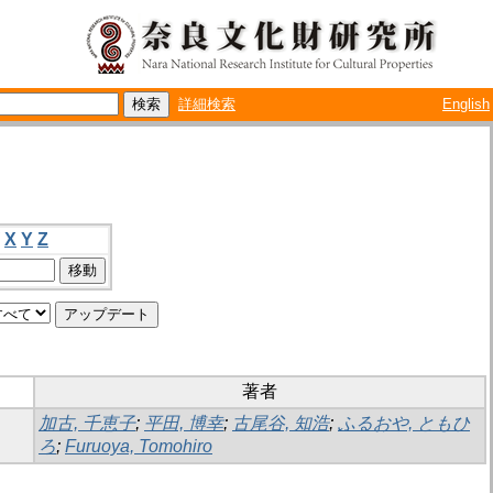
詳細検索
English
X
Y
Z
著者
加古, 千恵子
;
平田, 博幸
;
古尾谷, 知浩
;
ふるおや, ともひ
ろ
;
Furuoya, Tomohiro