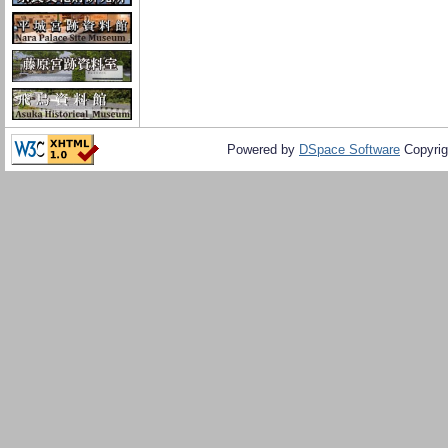
Powered by
DSpace Software
Copyrig