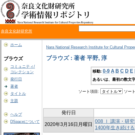
奈良文化財研究所
ホーム
Nara National Research Institute for Cultural Prope
ブラウズ : 著者 平野, 淳
ブラウズ
コミュニティ/
0-9
A
B
C
D
E
移動:
コレクション
発行日
あるいは、最初の数文字
著者
ソート項目:
ソート
タイトル
主題
発行日
ヘルプ
008 Ⅰ 講演・
DSpaceについて
2020年3月16日月曜日
1400年生き続け