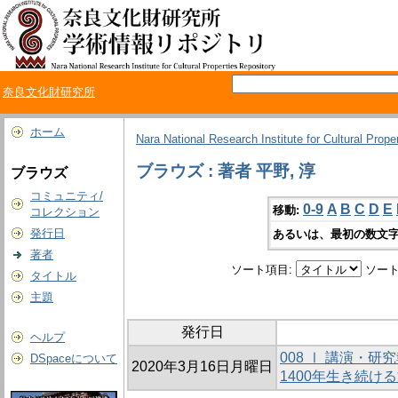
奈良文化財研究所
ホーム
Nara National Research Institute for Cultural Prope
ブラウズ : 著者 平野, 淳
ブラウズ
コミュニティ/
0-9
A
B
C
D
E
移動:
コレクション
発行日
あるいは、最初の数文字
著者
ソート項目:
ソート
タイトル
主題
発行日
ヘルプ
008 Ⅰ 講演・
DSpaceについて
2020年3月16日月曜日
1400年生き続け