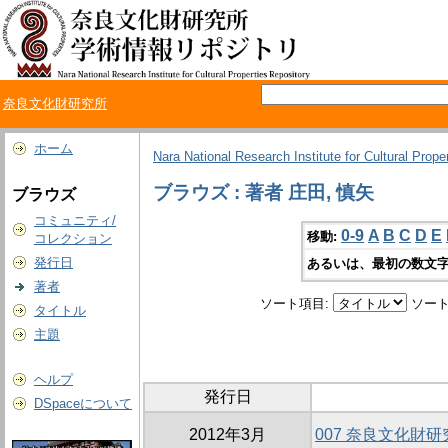
奈良文化財研究所
ホーム
Nara National Research Institute for Cultural Prope
ブラウズ : 著者 庄田, 慎矢
ブラウズ
コミュニティ/
0-9
A
B
C
D
E
移動:
コレクション
発行日
あるいは、最初の数文字
著者
ソート項目:
ソート
タイトル
主題
ヘルプ
発行日
DSpaceについて
2012年3月
007 奈良文化財