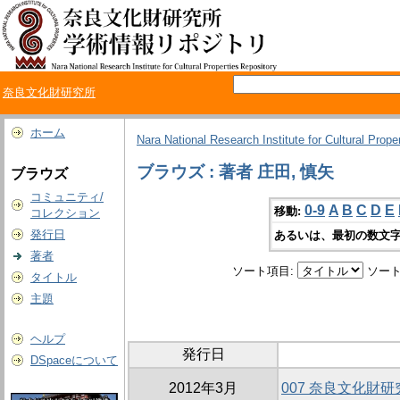
奈良文化財研究所
ホーム
Nara National Research Institute for Cultural Prope
ブラウズ : 著者 庄田, 慎矢
ブラウズ
コミュニティ/
0-9
A
B
C
D
E
移動:
コレクション
発行日
あるいは、最初の数文字
著者
ソート項目:
ソート
タイトル
主題
ヘルプ
発行日
DSpaceについて
2012年3月
007 奈良文化財