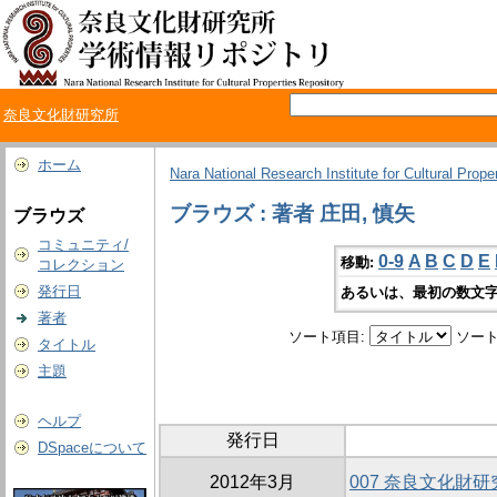
奈良文化財研究所
ホーム
Nara National Research Institute for Cultural Prope
ブラウズ : 著者 庄田, 慎矢
ブラウズ
コミュニティ/
0-9
A
B
C
D
E
移動:
コレクション
発行日
あるいは、最初の数文字
著者
ソート項目:
ソート
タイトル
主題
ヘルプ
発行日
DSpaceについて
2012年3月
007 奈良文化財