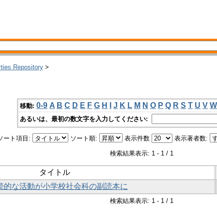
rties Repository
>
0-9
A
B
C
D
E
F
G
H
I
J
K
L
M
N
O
P
Q
R
S
T
U
V
W
移動:
あるいは、最初の数文字を入力してください:
ソート項目:
ソート順:
表示件数
表示著者数:
検索結果表示: 1 - 1 / 1
タイトル
継続的な活動が小学校社会科の副読本に
検索結果表示: 1 - 1 / 1