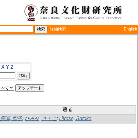
詳細検索
English
X
Y
Z
著者
廣瀬, 智子
;
ひろせ, さとこ
;
Hirose, Satoko