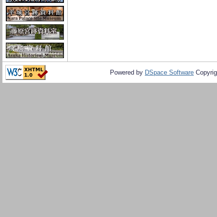
Powered by
DSpace Software
Copyrig