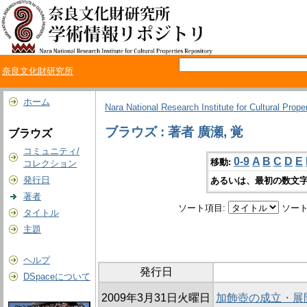
奈良文化財研究所
ホーム
Nara National Research Institute for Cultural Prope
ブラウズ : 著者 廣瀬, 覚
ブラウズ
コミュニティ/
0-9
A
B
C
D
E
移動:
コレクション
発行日
あるいは、最初の数文字
著者
ソート項目:
ソート
タイトル
主題
ヘルプ
発行日
DSpaceについて
2009年3月31日火曜日
加飾壺の成立・展