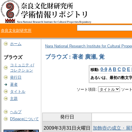
奈良文化財研究所
ホーム
Nara National Research Institute for Cultural Prope
ブラウズ : 著者 廣瀬, 覚
ブラウズ
コミュニティ/
0-9
A
B
C
D
E
移動:
コレクション
発行日
あるいは、最初の数文字
著者
ソート項目:
ソート
タイトル
主題
ヘルプ
発行日
DSpaceについて
2009年3月31日火曜日
加飾壺の成立・展