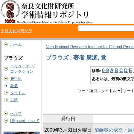
奈良文化財研究所
ホーム
Nara National Research Institute for Cultural Prope
ブラウズ : 著者 廣瀬, 覚
ブラウズ
コミュニティ/
0-9
A
B
C
D
E
移動:
コレクション
発行日
あるいは、最初の数文字
著者
ソート項目:
ソート
タイトル
主題
ヘルプ
発行日
DSpaceについて
2009年3月31日火曜日
加飾壺の成立・展