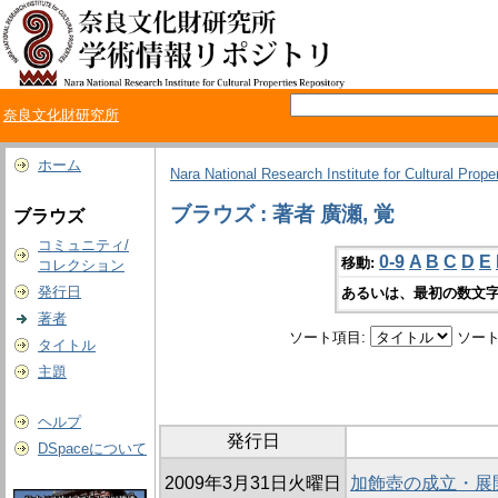
奈良文化財研究所
ホーム
Nara National Research Institute for Cultural Prope
ブラウズ : 著者 廣瀬, 覚
ブラウズ
コミュニティ/
0-9
A
B
C
D
E
移動:
コレクション
発行日
あるいは、最初の数文字
著者
ソート項目:
ソート
タイトル
主題
ヘルプ
発行日
DSpaceについて
2009年3月31日火曜日
加飾壺の成立・展