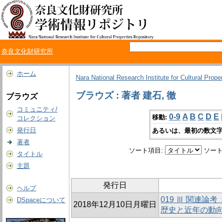
奈良文化財研究所
ホーム
Nara National Research Institute for Cultural Prope
ブラウズ : 著者 建石, 徹
ブラウズ
コミュニティ/
0-9
A
B
C
D
E
移動:
コレクション
発行日
あるいは、最初の数文字
著者
ソート項目:
ソート
タイトル
主題
発行日
ヘルプ
019 Ⅲ 関連
DSpaceについて
2018年12月10日月曜日
歴史と近年の動