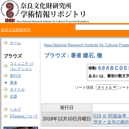
奈良文化財研究所
ホーム
Nara National Research Institute for Cultural Prope
ブラウズ : 著者 建石, 徹
ブラウズ
コミュニティ/
0-9
A
B
C
D
E
移動:
コレクション
発行日
あるいは、最初の数文字
著者
ソート項目:
ソート
タイトル
主題
発行日
ヘルプ
019 Ⅲ 関連
DSpaceについて
2018年12月10日月曜日
歴史と近年の動