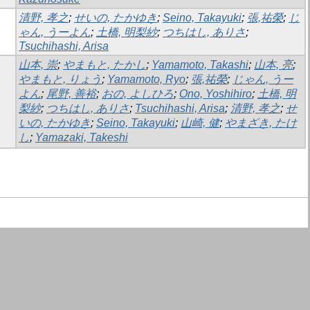
清野, 孝之
;
せいの, たかゆき
;
Seino, Takayuki
;
張,祐榮
;
じ
ゃん, うーよん
;
土橋, 明梨紗
;
つちはし, ありさ
;
Tsuchihashi, Arisa
山本, 崇
;
やまもと, たかし
;
Yamamoto, Takashi
;
山本, 亮
;
やまもと, りょう
;
Yamamoto, Ryo
;
張,祐榮
;
じゃん, うー
よん
;
尾野, 善裕
;
おの, よしひろ
;
Ono, Yoshihiro
;
土橋, 明
梨紗
;
つちはし, ありさ
;
Tsuchihashi, Arisa
;
清野, 孝之
;
せ
いの, たかゆき
;
Seino, Takayuki
;
山崎, 健
;
やまざき, たけ
し
;
Yamazaki, Takeshi