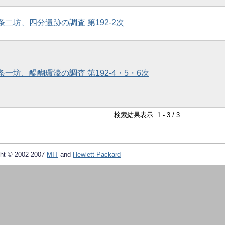
条二坊、四分遺跡の調査 第192-2次
条一坊、醍醐環濠の調査 第192-4・5・6次
検索結果表示: 1 - 3 / 3
ht © 2002-2007
MIT
and
Hewlett-Packard