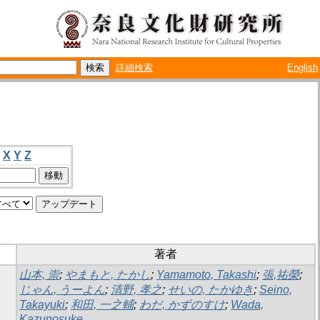
詳細検索
English
X
Y
Z
著者
山本, 崇
;
やまもと, たかし
;
Yamamoto, Takashi
;
張,祐榮
;
じゃん, うーよん
;
清野, 孝之
;
せいの, たかゆき
;
Seino,
Takayuki
;
和田, 一之輔
;
わだ, かずのすけ
;
Wada,
Kazunosuke