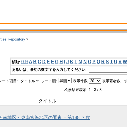
rties Repository
>
0-9
A
B
C
D
E
F
G
H
I
J
K
L
M
N
O
P
Q
R
S
T
U
V
W
移動:
あるいは、最初の数文字を入力してください:
ソート項目:
ソート順:
表示件数
表示著者数:
検索結果表示: 1 - 3 / 3
タイトル
官衙南地区・東南官衙地区の調査 －第188-７次