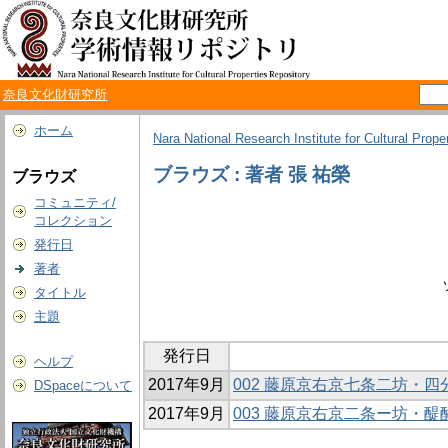
奈良文化財研究所
ホーム
Nara National Research Institute for Cultural Prope
ブラウズ : 著者 張 祐榮
ブラウズ
コミュニティ/
コレクション
発行日
著者
タイトル
主題
発行日
ヘルプ
2017年9月
002 藤原京右京七条二坊・四
DSpaceについて
2017年9月
003 藤原京右京二条ー坊・醍醐