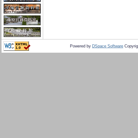
Powered by
DSpace Software
Copyrig