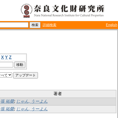
詳細検索
English
X
Y
Z
著者
張 祐榮
;
じゃん, うーよん
張 祐榮
;
じゃん, うーよん