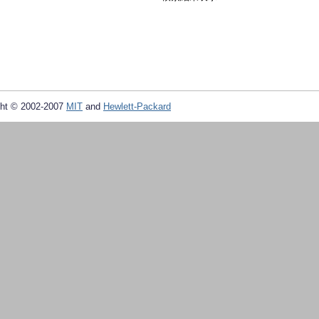
ht © 2002-2007
MIT
and
Hewlett-Packard