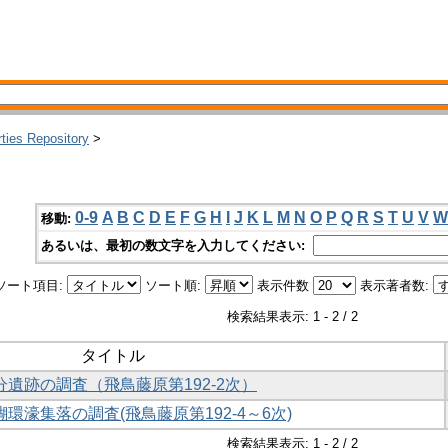
rties Repository
>
0-9
A
B
C
D
E
F
G
H
I
J
K
L
M
N
O
P
Q
R
S
T
U
V
W
移動:
あるいは、最初の数文字を入力してください:
ソート項目:
ソート順:
表示件数
表示著者数:
検索結果表示: 1 - 2 / 2
タイトル
分遺跡の調査（飛鳥藤原第192-2次）
環濠集落の調査(飛鳥藤原第192-4～6次)
検索結果表示: 1 - 2 / 2